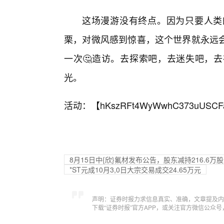
这场漫游没有终点。因为只要人类
栗，对微风感到惊喜，这个世界就永远
一次🤔造访。去探索吧，去迷失吧，去
光。
活动：【
hKszRFt4WyWwhC373uUSCF
8月15日中{欣}氟材发布公告，股东减持216.6万股
*ST元成10月3,0日大宗交易成交24.65万元
声明：证券时报力求信息真实、准确，文章提及内
下载“证券时报”官方APP，或关注官方微信公众