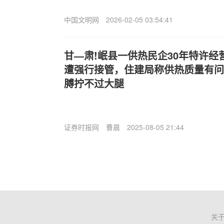
中国文明网
2026-02-05 03:54:41
甘—肃!岷县一供热民企30年特许经营
遭强行接管，住建局称供热质量有问
膊拧不过大腿
证券时报网
曹晨
2025-08-05 21:44
关