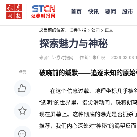
首页
快讯
要闻
股市
您当前的位置：
证券时报
>
公司
>
正文
探索魅力与神秘
来源：证券时报网
作者：朱广权
2026-02-08 
破晓前的缄默——追逐未知的原始
点赞
在这个信息过载、地理坐标几乎被
“透明”的世界里。指尖滑动间，珠穆朗
现在屏幕上。这种彻底的曝光是否扼杀
推荐，我们内心深处对“神秘”的渴望反