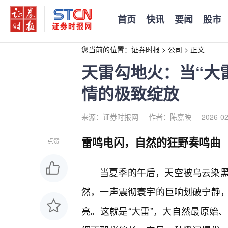
首页
快讯
要闻
股市
您当前的位置：
证券时报
>
公司
>
正文
天雷勾地火：当“大
情的极致绽放
来源：证券时报网
作者：陈嘉映
2026-02
雷鸣电闪，自然的狂野奏鸣曲
点赞
当夏季的午后，天空被乌云染
然，一声震彻寰宇的巨响划破宁静
亮。这就是“大雷”，大自然最原始