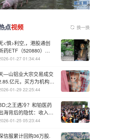
热点
视频
换一换
无<惧>利空,，港股通创
新药ETF（520880）水
下8%拉起，黑马股狂飙
2026-01-27 01:34:44
30%力挺！全天放量溢
价，基金经理：难得的买
天—山铝业大宗交易成交
点
2.85.亿元，买方为机构专
用席位
2026-01-29 22:25:44
BD;之王遇冷？和铂医药
出海背后的隐忧：收入倒
退回两年前
2026-01-25 05:23:44
深信服累计回购36万股.