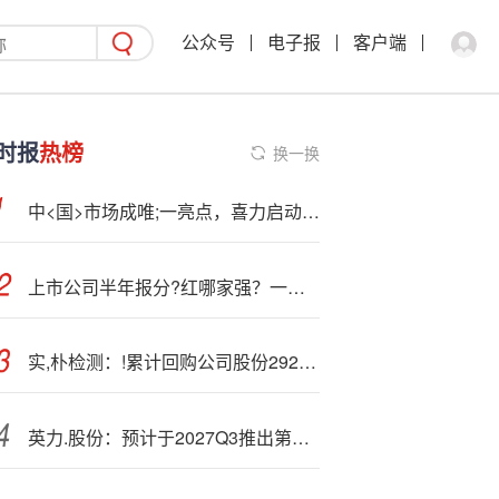
公众号
电子报
客户端
时报
热榜
换一换
中<国>市场成唯;一亮点，喜力启动五年转型应对阵痛
上市公司半年报分?红哪家强？一图看清
实,朴检测：!累计回购公司股份292600股
英力.股份：预计于2027Q3推出第一款量产高安全凝胶态电池、完成第一代半固态电芯技术定型及中试