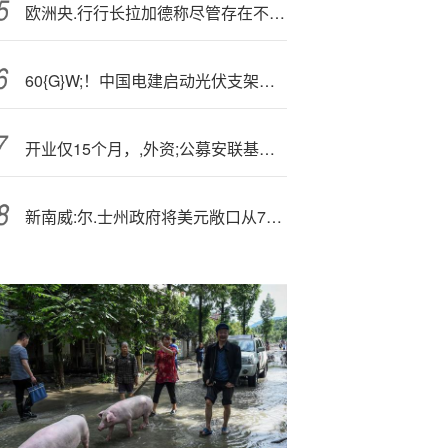
欧洲央.行行长拉加德称尽管存在不确定性 但价格风险已经收窄
60{G}W;！中国电建启动光伏支架超级采购
开业仅15个月，,外资;公募安联基金“变天”，董事长奔赴瑞银
新南威:尔.士州政府将美元敞口从75%猛削至14%! 美元熊市周期正在上演