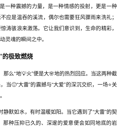
量，是一种震撼的力量，是一种情感的投射，更是一种
活不应是温吞的溪流，偶尔也需要狂风骤雨来洗礼；
要惊涛骇浪来激荡。它让我们意识到，生命的精彩，
动灵魂的瞬间之中。
”的极致燃烧
，那么“地💡火”便是大🌸地的热烈回应。当这两种截
当🙂“大雷”的震撼与“大爱”的深沉交织，一场⭐关
。
时静默如水，有时温暖如阳。当它遇到了“大雷”的契
，那种压抑已久的、深邃的爱意便会如同地底的岩