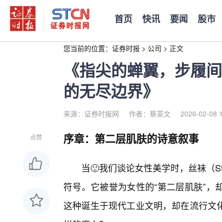
首页
快讯
要闻
股市
您当前的位置：
证券时报
>
公司
>
正文
《指尖的蝉翼，步履间
的无尽边界》
来源：证券时报网
作者：蔡英文
2026-02-08 
序章：第二层肌肤的诗意叙事
点赞
当🙂我们谈论女性美学时，丝袜（St
符号。它被誉为女性的“第二层肌肤”，
这种诞生于现代工业文明，却在流行文