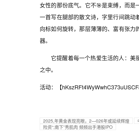
女性的那份底气。它不🎯是束缚，而是
一首写在腿部的散文诗，字里行间跳动
向标如何旋转，那层薄薄的、富有张力
器。
它提醒着每一个热爱生活的人：美
之中。
活动：【
hKszRFt4WyWwhC373uUSCF
2025,年黄金表现亮眼，2—026年或延续辉煌
险资“;南下”秀肌肉 频频出手港股IPO