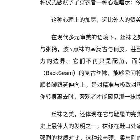
种仪式感赋予了穿衣者一种心理暗示：今
这种心理上的加冕，远比外人的赞
在现代多元审美的语境下，丝袜之美
与张扬，波⭐点袜的🔥复古与俏皮，甚
力的边界。它们不再只是配角，而
（BackSeam）的复古丝袜，能够瞬
顺着脚跟延伸向上，是对精准与极致对
你转身离去时，旁观者才能窥见那一抹
丝袜之美，还体现在它与鞋履的完
史上最伟大的发明之一。袜缘在鞋口处
强烈的材质对比。这种软与硬、柔与刚的