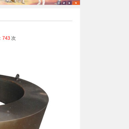
：
743
次