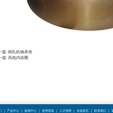
一篇:
精轧机轴承座
一篇:
风电内齿圈
们
|
产品中心
|
新闻中心
|
使用现场
|
人才招聘
|
在线留言
|
联系我们
|