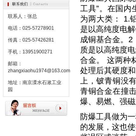
工具”。在国内
联系人：张总
为两大类： 1
是以高纯度电解
电话：025-57278901
成铜基合金。2
传真：025-57426281
质是以高纯度电
手机：13951900271
合金。 这两种
邮箱：
处理后其硬度和
zhangxiaohu1974@163.com
上，铍青铜没有
地址：南京溧水石湫工业
园
青铜合金在撞击
爆、易燃、强磁
防爆工具做为一
的发展，这也使